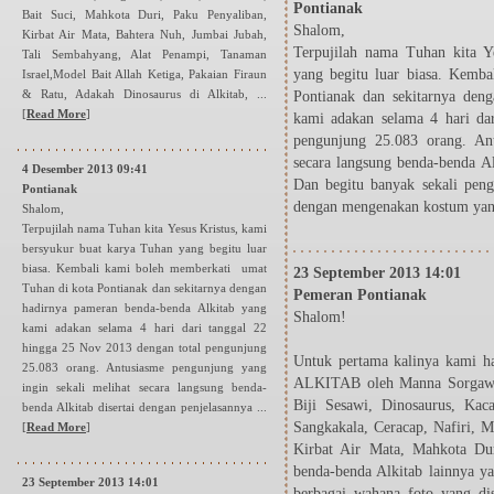
Pontianak
Bait Suci, Mahkota Duri, Paku Penyaliban,
Shalom,
Kirbat Air Mata, Bahtera Nuh, Jumbai Jubah,
Terpujilah nama Tuhan kita Y
Tali Sembahyang, Alat Penampi, Tanaman
yang begitu luar biasa. Kemb
Israel,Model Bait Allah Ketiga, Pakaian Firaun
& Ratu, Adakah Dinosaurus di Alkitab, ...
Pontianak dan sekitarnya den
[
Read More
]
kami adakan selama 4 hari da
pengunjung 25.083 orang. Ant
secara langsung benda-benda Al
4 Desember 2013 09:41
Dan begitu banyak sekali pen
Pontianak
dengan mengenakan kostum yang
Shalom,
Terpujilah nama Tuhan kita Yesus Kristus, kami
bersyukur buat karya Tuhan yang begitu luar
biasa. Kembali kami boleh memberkati umat
23 September 2013 14:01
Tuhan di kota Pontianak dan sekitarnya dengan
Pemeran Pontianak
hadirnya pameran benda-benda Alkitab yang
Shalom!
kami adakan selama 4 hari dari tanggal 22
hingga 25 Nov 2013 dengan total pengunjung
Untuk pertama kalinya kam
25.083 orang. Antusiasme pengunjung yang
ALKITAB oleh Manna Sorgawi!
ingin sekali melihat secara langsung benda-
Biji Sesawi, Dinosaurus, Ka
benda Alkitab disertai dengan penjelasannya ...
Sangkakala, Ceracap, Nafiri, M
[
Read More
]
Kirbat Air Mata, Mahkota Du
benda-benda Alkitab lainnya ya
23 September 2013 14:01
berbagai wahana foto yang dis