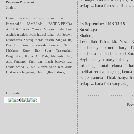
Pemeran Pontianak
setiap wahana foto seperti paka
Shalom!
Untuk pertama kalinya kami hadir di
23 September 2013 13:15
Pontianak! PAMERAN BENDA-BENDA
ALKITAB oleh Manna Sorgawi! Membuat
Surabaya
Alkitab menjadi lebih hidup! Lihat: Biji Sesawi,
Shalom,
Dinosaurus, Kacang Merah Yakub, Sangkakala,
Terpujilah Tuhan kita Yesus K
Dua Loh Batu, Sangkakala, Ceracap, Nafiri,
kami bersyukur untuk karya Tu
Mahkota Ester, Bait Suci, Tabernakel,
kami bisa kembali hadir di Su
Pengumban, Kirbat Air Mata, Mahkota Duri,
Begitu banyak masyarakat yang
Alat Penampi, Kuk, dan masih banyak lagi
ini dengan total selama 4 ha
benda-benda Alkitab lainnya yang bisa Anda
melihat secara langsung benda-
lihat secara langsung. Dan ...
[
Read More
]
penjelasannya. Tidak hanya itu
setiap wahana foto yang ada, dan
Hit Counter :
Page