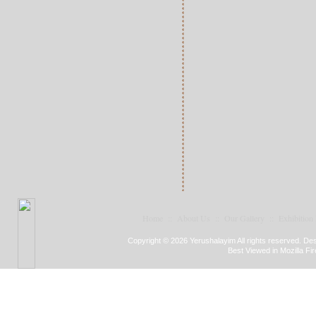
Home
::
About Us
::
Our Gallery
::
Exhibition
Copyright © 2026 Yerushalayim All rights reserved. D
Best Viewed in Mozilla Fir