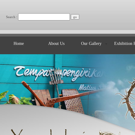
:
Search
Home
About Us
Our Gallery
Exhibition