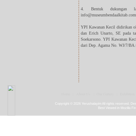
4. Bentuk dukungan l
info@museumbendaalkitab.com
YPI Kawanan Kecil didirikan o
dan Erich Unarto, SE pada t
Soekarsono. YPI Kawanan Kecil
dari Dep. Agama No. WJ/7/BA.
Home
::
About Us
::
Our Gallery
::
Exhibition
Copyright © 2026 Yerushalayim All rights reserved. D
Best Viewed in Mozilla Fir