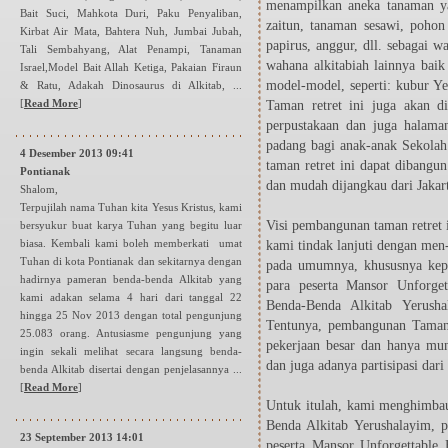
menampilkan aneka tanaman ya
Bait Suci, Mahkota Duri, Paku Penyaliban,
zaitun, tanaman sesawi, pohon
Kirbat Air Mata, Bahtera Nuh, Jumbai Jubah,
papirus, anggur, dll. sebagai 
Tali Sembahyang, Alat Penampi, Tanaman
wahana alkitabiah lainnya bai
Israel,Model Bait Allah Ketiga, Pakaian Firaun
model-model, seperti: kubur Y
& Ratu, Adakah Dinosaurus di Alkitab, ...
[
Read More
]
Taman retret ini juga akan d
perpustakaan dan juga halama
padang bagi anak-anak Sekola
4 Desember 2013 09:41
taman retret ini dapat dibangun
Pontianak
dan mudah dijangkau dari Jakar
Shalom,
Terpujilah nama Tuhan kita Yesus Kristus, kami
Visi pembangunan taman retret 
bersyukur buat karya Tuhan yang begitu luar
biasa. Kembali kami boleh memberkati umat
kami tindak lanjuti dengan men
Tuhan di kota Pontianak dan sekitarnya dengan
pada umumnya, khususnya kep
hadirnya pameran benda-benda Alkitab yang
para peserta Mansor Unforge
kami adakan selama 4 hari dari tanggal 22
Benda-Benda Alkitab Yerusha
hingga 25 Nov 2013 dengan total pengunjung
Tentunya, pembangunan Taman R
25.083 orang. Antusiasme pengunjung yang
pekerjaan besar dan hanya mu
ingin sekali melihat secara langsung benda-
dan juga adanya partisipasi dar
benda Alkitab disertai dengan penjelasannya ...
[
Read More
]
Untuk itulah, kami menghimba
Benda Alkitab Yerushalayim,
23 September 2013 14:01
peserta Mansor Unforgettable