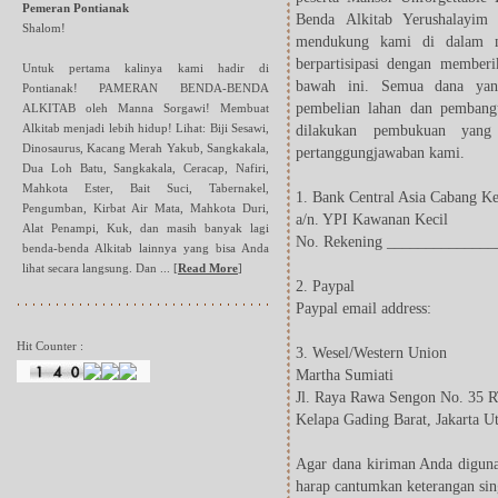
Pemeran Pontianak
Benda Alkitab Yerushalayim
Shalom!
mendukung kami di dalam m
berpartisipasi dengan member
Untuk pertama kalinya kami hadir di
bawah ini. Semua dana yan
Pontianak! PAMERAN BENDA-BENDA
pembelian lahan dan pembang
ALKITAB oleh Manna Sorgawi! Membuat
Alkitab menjadi lebih hidup! Lihat: Biji Sesawi,
dilakukan pembukuan yang 
Dinosaurus, Kacang Merah Yakub, Sangkakala,
pertanggungjawaban kami.
Dua Loh Batu, Sangkakala, Ceracap, Nafiri,
Mahkota Ester, Bait Suci, Tabernakel,
1. Bank Central Asia Cabang K
Pengumban, Kirbat Air Mata, Mahkota Duri,
a/n. YPI Kawanan Kecil
Alat Penampi, Kuk, dan masih banyak lagi
No. Rekening ______________
benda-benda Alkitab lainnya yang bisa Anda
lihat secara langsung. Dan ...
[
Read More
]
2. Paypal
Paypal email address:
Hit Counter :
3. Wesel/Western Union
Martha Sumiati
Jl. Raya Rawa Sengon No. 35 
Kelapa Gading Barat, Jakarta U
Agar dana kiriman Anda diguna
harap cantumkan keterangan sin