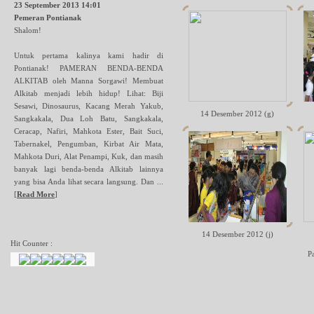
23 September 2013 14:01
Pemeran Pontianak
Shalom!
Untuk pertama kalinya kami hadir di
Pontianak! PAMERAN BENDA-BENDA
ALKITAB oleh Manna Sorgawi! Membuat
Alkitab menjadi lebih hidup! Lihat: Biji
Sesawi, Dinosaurus, Kacang Merah Yakub,
14 Desember 2012 (g)
Sangkakala, Dua Loh Batu, Sangkakala,
Ceracap, Nafiri, Mahkota Ester, Bait Suci,
Tabernakel, Pengumban, Kirbat Air Mata,
Mahkota Duri, Alat Penampi, Kuk, dan masih
banyak lagi benda-benda Alkitab lainnya
yang bisa Anda lihat secara langsung. Dan ...
[
Read More
]
14 Desember 2012 (j)
Hit Counter :
P