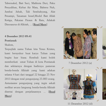
Tabernakel, Bait Suci, Mahkota Duri, Paku
Penyaliban, Kirbat Air Mata, Bahtera Nuh,
Jumbai Jubah, Tali Sembahyang, Alat
Penampi, Tanaman Israel,Model Bait Allah
Ketiga, Pakaian Firaun & Ratu, Adakah
Dinosaurus di Alkitab, ...
[
Read More
]
4 Desember 2013 09:41
Pontianak
Shalom,
Terpujilah nama Tuhan kita Yesus Kristus,
kami bersyukur buat karya Tuhan yang
begitu luar biasa. Kembali kami boleh
memberkati umat Tuhan di kota Pontianak
7 Desember 2012 (a)
dan sekitarnya dengan hadirnya pameran
benda-benda Alkitab yang kami adakan
selama 4 hari dari tanggal 22 hingga 25 Nov
2013 dengan total pengunjung 25.083 orang.
Antusiasme pengunjung yang ingin sekali
melihat secara langsung benda-benda Alkitab
disertai dengan penjelasannya ...
[
Read
More
]
11 Desember 2012 (d)