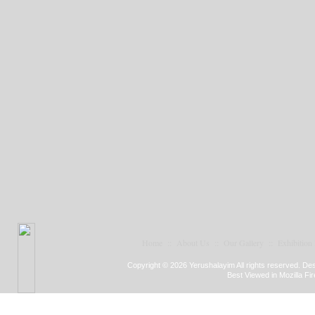
Home
::
About Us
::
Our Gallery
::
Exhibition
Copyright © 2026 Yerushalayim All rights reserved. D
Best Viewed in Mozilla Fir