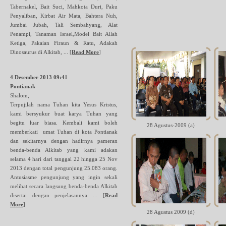
Tabernakel, Bait Suci, Mahkota Duri, Paku
Penyaliban, Kirbat Air Mata, Bahtera Nuh,
Jumbai Jubah, Tali Sembahyang, Alat
Penampi, Tanaman Israel,Model Bait Allah
Ketiga, Pakaian Firaun & Ratu, Adakah
Dinosaurus di Alkitab, ...
[
Read More
]
4 Desember 2013 09:41
Pontianak
Shalom,
Terpujilah nama Tuhan kita Yesus Kristus,
kami bersyukur buat karya Tuhan yang
begitu luar biasa. Kembali kami boleh
28 Agustus-2009 (a)
memberkati umat Tuhan di kota Pontianak
dan sekitarnya dengan hadirnya pameran
benda-benda Alkitab yang kami adakan
selama 4 hari dari tanggal 22 hingga 25 Nov
2013 dengan total pengunjung 25.083 orang.
Antusiasme pengunjung yang ingin sekali
melihat secara langsung benda-benda Alkitab
disertai dengan penjelasannya ...
[
Read
More
]
28 Agustus 2009 (d)