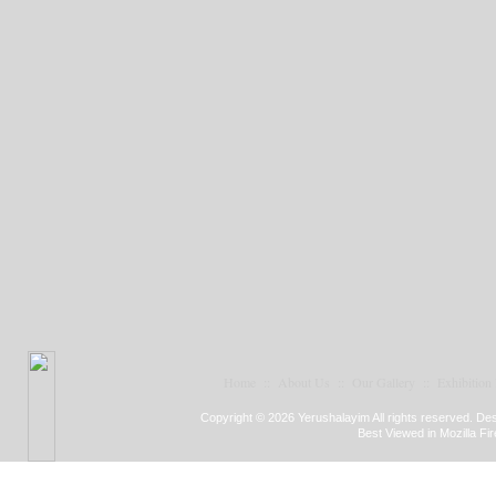
Home
::
About Us
::
Our Gallery
::
Exhibition
Copyright © 2026 Yerushalayim All rights reserved. D
Best Viewed in Mozilla Fir