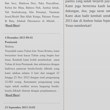
panitia yang sudah berjerih pa
Bait Suci, Mahkota Duri, Paku Penyaliban,
Kami juga berterima kasih k
Kirbat Air Mata, Bahtera Nuh, Jumbai Jubah,
dukungan, doa, juga saran u
Tali Sembahyang, Alat Penampi, Tanaman
Kami akan hadir kembali untu
Israel,Model Bait Allah Ketiga, Pakaian Firaun
2013 dan di Ambon bulan Sept
& Ratu, Adakah Dinosaurus di Alkitab, ...
[
Read More
]
Yesus memberkati!
4 Desember 2013 09:41
Pontianak
Shalom,
Terpujilah nama Tuhan kita Yesus Kristus, kami
bersyukur buat karya Tuhan yang begitu luar
biasa. Kembali kami boleh memberkati umat
Tuhan di kota Pontianak dan sekitarnya dengan
hadirnya pameran benda-benda Alkitab yang
kami adakan selama 4 hari dari tanggal 22
hingga 25 Nov 2013 dengan total pengunjung
25.083 orang. Antusiasme pengunjung yang
ingin sekali melihat secara langsung benda-
benda Alkitab disertai dengan penjelasannya ...
[
Read More
]
23 September 2013 14:01