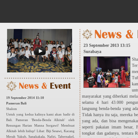
23 September 2013 13:15
Surabaya
Sh
Ter
men
Tuh
kam
un
masyarakat yang diberkati mela
19 September 2014 11:10
selama 4 hari 43.000 pengun
Pameran Bali
langsung benda-benda yang ada 
Shalom
Untuk yang kedua kalinya kami akan hadir di
Tidak hanya itu saja, mereka beg
Bali. Pameran 'Benda-Benda Alkitab' oleh
yang ada, dan bisa mengenakan
Renungan Harian Manna Sorgawi! Membuat
seperti pakaian imam besar, 
Alkitab lebih hidup! Lihat: Biji Sesawi, Kacang
tongkat dan gadanya, tentara 
Merah Yakub, Sangkakala, Nafiri, Tabernakel,