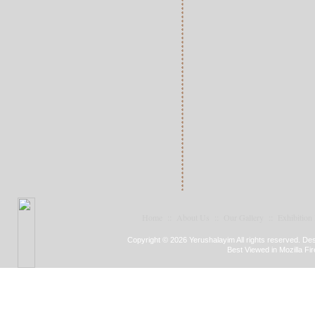
Home
::
About Us
::
Our Gallery
::
Exhibition
Copyright © 2026 Yerushalayim All rights reserved. D
Best Viewed in Mozilla Fir