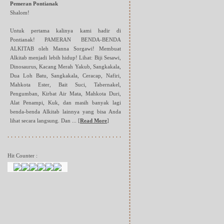
Pemeran Pontianak
Shalom!
Untuk pertama kalinya kami hadir di
Pontianak! PAMERAN BENDA-BENDA
ALKITAB oleh Manna Sorgawi! Membuat
Alkitab menjadi lebih hidup! Lihat: Biji Sesawi,
Dinosaurus, Kacang Merah Yakub, Sangkakala,
Dua Loh Batu, Sangkakala, Ceracap, Nafiri,
Mahkota Ester, Bait Suci, Tabernakel,
Pengumban, Kirbat Air Mata, Mahkota Duri,
Alat Penampi, Kuk, dan masih banyak lagi
benda-benda Alkitab lainnya yang bisa Anda
lihat secara langsung. Dan ...
[
Read More
]
Hit Counter :