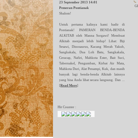
23 September 2013 14:01
GP
Pemeran Pontianak
Shalom!
Untuk pertama kalinya kami hadir di
Pontianak! PAMERAN BENDA-BENDA
ALKITAB oleh Manna Sorgawi! Membuat
Alkitab menjadi lebih hidup! Lihat: Biji
Sesawi, Dinosaurus, Kacang Merah Yakub,
Sangkakala, Dua Loh Batu, Sangkakala,
Ceracap, Nafiri, Mahkota Ester, Bait Suci,
Tabernakel, Pengumban, Kirbat Air Mata,
Mahkota Duri, Alat Penampi, Kuk, dan masih
banyak lagi benda-benda Alkitab lainnya
yang bisa Anda lihat secara langsung. Dan ...
[
Read More
]
Hit Counter :