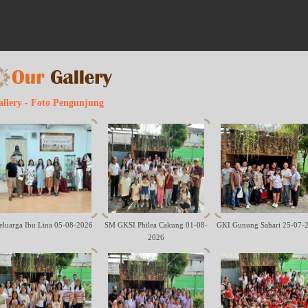
allery - Foto Pengunjung
eluarga Ibu Lina 05-08-2026
SM GKSI Philea Cakung 01-08-
GKI Gunung Sahari 25-07-
2026