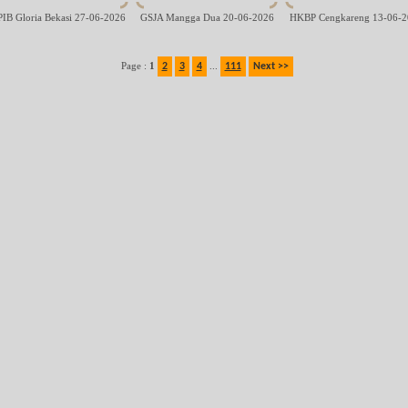
IB Gloria Bekasi 27-06-2026
GSJA Mangga Dua 20-06-2026
HKBP Cengkareng 13-06-2
Page :
1
...
2
3
4
111
Next >>