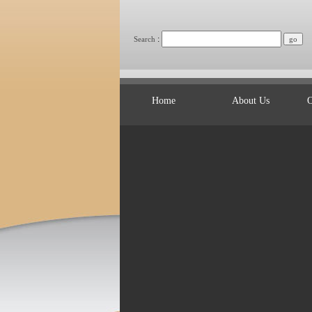
:
Search
Home
About Us