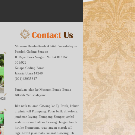
Museum Benda-Benda Alkitab Yerushalayim
Pondok Gading Sengon
Jl. Raya Rawa Sengon No. 54 RT/ RW
001/022
Kelapa Gading Barat
Jakarta Utara 14240
(021)43935347
Panduan jalan ke Museum Benda-Benda
Alkitab Yerushalayim:
2026
Jika naik tol arah Cawang ke Tj. Priuk, keluar
di pintu toll Plumpang. Putar balik di kolong
jembatan layang Plumpang-Semper, ambil
arah lurus kembali ke Cawang. Jangan belok
kiri ke Plumpang, juga jangan masuk toll
lagi. Ambil jalan balik ke arah Cawang. Di