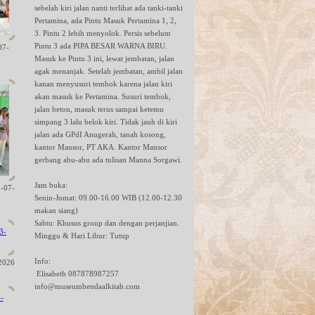
sebelah kiri jalan nanti terlihat ada tanki-tanki
Pertamina, ada Pintu Masuk Pertamina 1, 2,
3. Pintu 2 lebih menyolok. Persis sebelum
Pintu 3 ada PIPA BESAR WARNA BIRU.
07-
Masuk ke Pintu 3 ini, lewat jembatan, jalan
agak menanjak. Setelah jembatan, ambil jalan
kanan menyusuri tembok karena jalan kiri
akan masuk ke Pertamina. Susuri tembok,
jalan beton, masuk terus sampai ketemu
simpang 3 lalu belok kiri. Tidak jauh di kiri
jalan ada GPdI Anugerah, tanah kosong,
kantor Mansor, PT AKA. Kantor Mansor
gerbang abu-abu ada tulisan Manna Sorgawi.
Jam buka:
-07-
Senin-Jumat: 09.00-16.00 WIB (12.00-12.30
makan siang)
Sabtu: Khusus group dan dengan perjanjian.
Minggu & Hari Libur: Tutup
Info:
2026
Elisabeth 087878987257
info@museumbendaalkitab.com