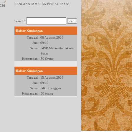
RENCANA PAMERAN BERIKUTNYA:
026
:
Search
Daftar Kunjungan
Tanggal :
08 Agustus 2026
Jam :
09:00
Nama :
GPIB Maranatha Jakarta
Pusat
Keterangan :
50 Orang
Daftar Kunjungan
Tanggal :
15 Agustus 2026
Jam :
09:00
Nama :
GKI Kranggan
Keterangan :
50 orang
Daftar Kunjungan
Tanggal :
22 Agustus 2026
Jam :
09:00
Nama :
GKO Tangerang
Keterangan :
80 Orang