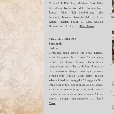
Tabernakel, Bait Suci, Mahkota Duri, Paku
Penyaliban, Kirbat Air Mata, Bahtera Nuh,
Jumbai Jubah, Tali Sembahyang, Alat
Penampi, Tanaman Israel,Model Bait Allah
GB
Ketiga, Pakaian Firaun & Ratu, Adakah
Dinosaurus di Alkitab, ...
[
Read More
]
4 Desember 2013 09:41
Pontianak
Shalom,
Terpujilah nama Tuhan kita Yesus Kristus,
kami bersyukur buat karya Tuhan yang
begitu luar biasa. Kembali kami boleh
memberkati umat Tuhan di kota Pontianak
dan sekitarnya dengan hadirnya pameran
benda-benda Alkitab yang kami adakan
selama 4 hari dari tanggal 22 hingga 25 Nov
2013 dengan total pengunjung 25.083 orang.
Antusiasme pengunjung yang ingin sekali
melihat secara langsung benda-benda Alkitab
G
disertai dengan penjelasannya ...
[
Read
More
]