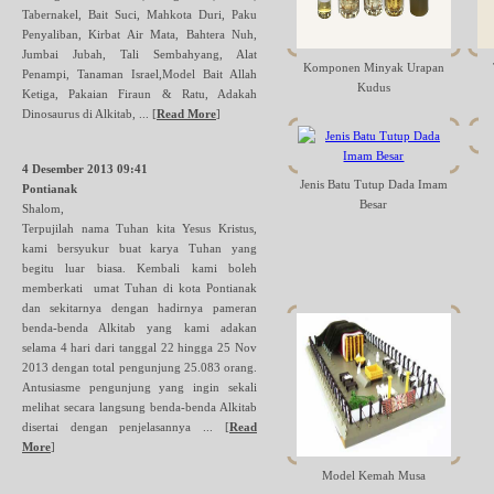
Tabernakel, Bait Suci, Mahkota Duri, Paku
Penyaliban, Kirbat Air Mata, Bahtera Nuh,
Jumbai Jubah, Tali Sembahyang, Alat
Komponen Minyak Urapan
Penampi, Tanaman Israel,Model Bait Allah
Kudus
Ketiga, Pakaian Firaun & Ratu, Adakah
Dinosaurus di Alkitab, ...
[
Read More
]
4 Desember 2013 09:41
Jenis Batu Tutup Dada Imam
Pontianak
Besar
Shalom,
Terpujilah nama Tuhan kita Yesus Kristus,
kami bersyukur buat karya Tuhan yang
begitu luar biasa. Kembali kami boleh
memberkati umat Tuhan di kota Pontianak
dan sekitarnya dengan hadirnya pameran
benda-benda Alkitab yang kami adakan
selama 4 hari dari tanggal 22 hingga 25 Nov
2013 dengan total pengunjung 25.083 orang.
Antusiasme pengunjung yang ingin sekali
melihat secara langsung benda-benda Alkitab
disertai dengan penjelasannya ...
[
Read
More
]
Model Kemah Musa