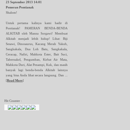
23 September 2013 14:01
Pemeran Pontianak
Shalom!
Untuk pertama kalinya kami hadir di
Pontianak! PAMERAN BENDA-BENDA
ALKITAB oleh Manna Sorgawi! Membuat
Alkitab menjadi lebih hidup! Lihat: Biji
Sesawi, Dinosaurus, Kacang Merah Yakub,
Sangkakala, Dua Loh Batu, Sangkakala,
Ceracap, Nafiri, Mahkota Ester, Bait Suci,
Tabernakel, Pengumban, Kirbat Air Mata,
Mahkota Duri, Alat Penampi, Kuk, dan masih
banyak lagi benda-benda Alkitab lainnya
yang bisa Anda lihat secara langsung. Dan ...
[
Read More
]
Hit Counter :