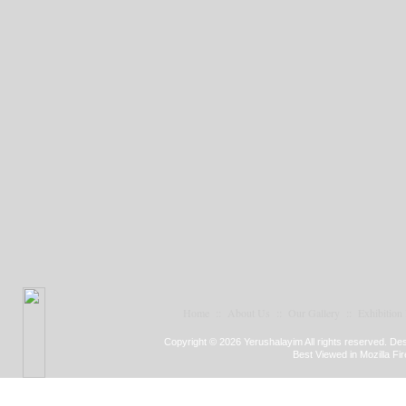
Home
::
About Us
::
Our Gallery
::
Exhibition
Copyright © 2026 Yerushalayim All rights reserved. D
Best Viewed in Mozilla Fir